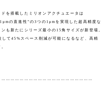
イドを搭載したミリオンアクチュエータは
1μmの直進性”
の3つの1μmを
実現した超高精度な
ンも新たにシリーズ最小の15角サイズが新登場。
較して
45%スペース削減が
可能になるなど、高精
す。
………………………………………………………