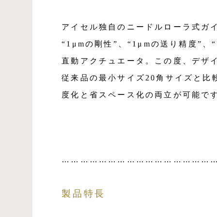
アイセル独自のニードルローラ式ガ
“1μmの剛性”、“
1μmの送り精度”、“
直動アクチュエータ。この度、デザイ
従来品の最小サイズ20角サイズと比
度化と省スペース化の両立が可能で
…………………………………………
製品特長